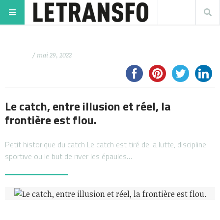
/ mai 29, 2022
Le catch, entre illusion et réel, la
frontière est flou.
Petit historique du catch Le catch est tiré de la lutte, discipline
sportive ou le but de river les épaules…