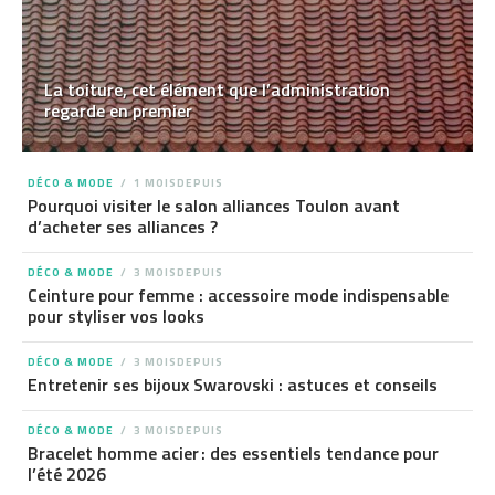
La toiture, cet élément que l’administration
regarde en premier
DÉCO & MODE
1 MOISDEPUIS
Pourquoi visiter le salon alliances Toulon avant
d’acheter ses alliances ?
DÉCO & MODE
3 MOISDEPUIS
Ceinture pour femme : accessoire mode indispensable
pour styliser vos looks
DÉCO & MODE
3 MOISDEPUIS
Entretenir ses bijoux Swarovski : astuces et conseils
DÉCO & MODE
3 MOISDEPUIS
Bracelet homme acier : des essentiels tendance pour
l’été 2026