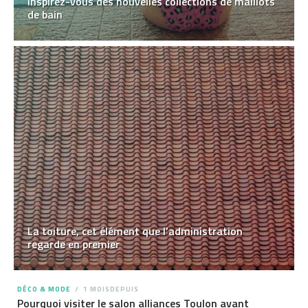
Inspirez-vous des nouvelles collections de maillots
de bain
La toiture, cet élément que l’administration
regarde en premier
DÉCO & MODE
1 MOISDEPUIS
Pourquoi visiter le salon alliances Toulon avant