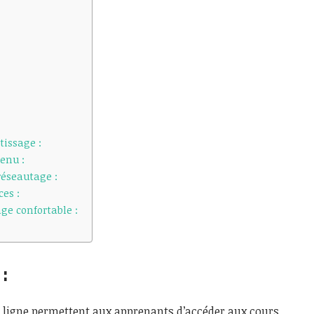
tissage :
tenu :
 réseautage :
ces :
e confortable :
:
 ligne permettent aux apprenants d’accéder aux cours