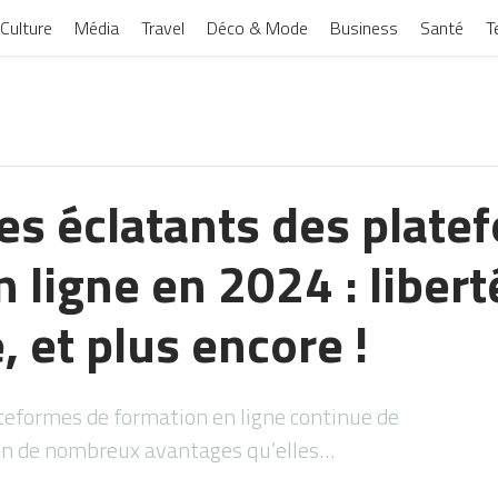
Culture
Média
Travel
Déco & Mode
Business
Santé
T
es éclatants des plate
 ligne en 2024 : libert
, et plus encore !
lateformes de formation en ligne continue de
son de nombreux avantages qu’elles…