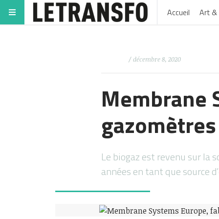
Accueil
Art & 
/ décembre 8, 2020
Membrane Sy
gazomètres
Le biogaz est revenu sur la 
années en tant que source d