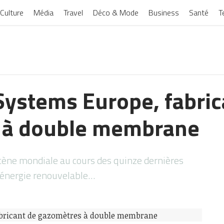
Culture
Média
Travel
Déco & Mode
Business
Santé
T
stems Europe, fabric
 à double membrane
scène mondiale au cours des quinze dernières
’énergie renouvelable…