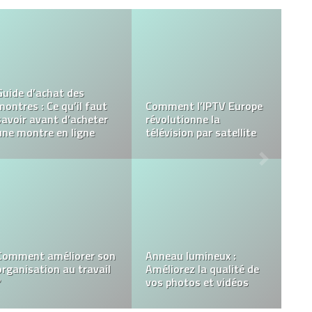
Amélioration du
3 raisons de privilégier
sommeil et réduction du
une billetterie en ligne
stress : les tisanes et
pour l’organisation des
infusions sont-elles
événements
utiles ?
Pourquoi investir dans
les énergies
renouvelables est-il
Comment réussir
crucial pour l’avenir
l’organisation de son
énergétique des
mariage
entreprises ?