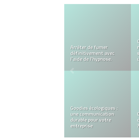
Comment pirater le mot
de passe d’un compte
Facebook ?
Comment choisir le bon
cabinet de conseil
pharmaceutique ?